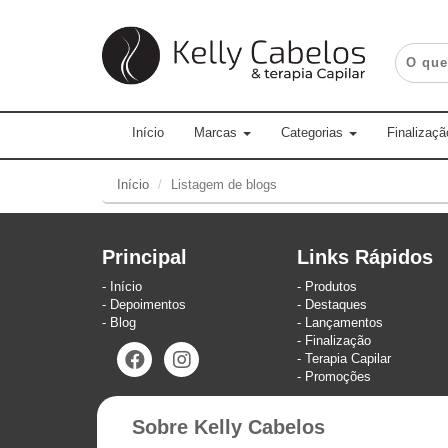
Início
Marcas
Categorias
Finalizaçã
Início
Listagem de blogs
Principal
Links Rápidos
Início
Produtos
Depoimentos
Destaques
Blog
Lançamentos
Finalização
Terapia Capilar
Promoções
Sobre Kelly Cabelos