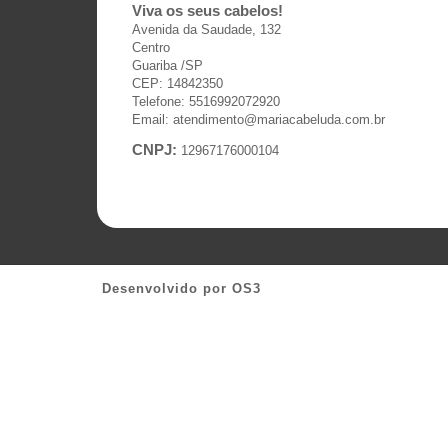
Viva os seus cabelos!
Avenida da Saudade, 132
Centro
Guariba /SP
CEP: 14842350
Telefone: 5516992072920
Email: atendimento@mariacabeluda.com.br
CNPJ:
12967176000104
Desenvolvido por
OS3