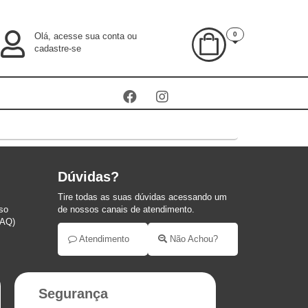
0
Olá, acesse sua conta ou
cadastre-se
Dúvidas?
Tire todas as suas dúvidas acessando um
so
de nossos canais de atendimento.
FAQ)
Atendimento
Não Achou?
Segurança