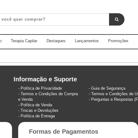
o
Terapia Capilar
Destaques
Lançamentos
Promoções
Informação e Suporte
Política de Privacidade
Guia de Segurança
Termos e Condições de Compra
Termos e Condições de U
e Venda
Perguntas e Respostas (
Política de Venda
Trocas e Devoluções
Política de Entrega
Formas de Pagamentos